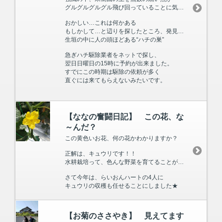
グルグルグルグル飛び回っていることに気付きました。
おかしい…これは何かある
もしかして…と辺りを探したところ、発見しました！
生垣の中に人の頭ほどある“ハチの巣”
急ぎハチ駆除業者をネットで探し、
翌日日曜日の15時に予約が出来ました。
すでにこの時期は駆除の依頼が多く
直ぐには来てもらえないみたいです。
【ななの奮闘日記】 この花、な
～んだ？
この黄色いお花、何の花かわかりますか？
正解は、キュウリです！！
水耕栽培って、色んな野菜を育てることができるんですよ。
さて今年は、らいおんハートの4人に
キュウリの収穫も任せることにしました★
【お菊のささやき】 見えてます