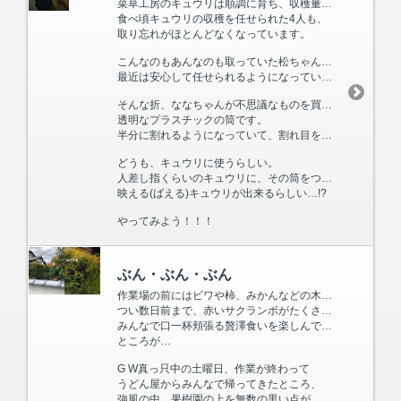
菜草工房のキュウリは順調に育ち、収穫量も安定してきました。
食べ頃キュウリの収穫を任せられた4人も、
取り忘れがほとんどなくなっています。
こんなのもあんなのも取っていた松ちゃんも、
最近は安心して任せられるようになっています。
そんな折、ななちゃんが不思議なものを買ってきました。
透明なプラスチックの筒です。
半分に割れるようになっていて、割れ目をオレンジのピンで止めています。
どうも、キュウリに使うらしい。
人差し指くらいのキュウリに、その筒をつけ成長を待つと
映える(ばえる)キュウリが出来るらしい…!?
やってみよう！！！
ぶん・ぶん・ぶん
作業場の前にはビワや柿、みかんなどの木が植る小さい果樹園があります。
つい数日前まで、赤いサクランボがたくさん実り、
みんなで口一杯頬張る贅澤食いを楽しんでいました。
ところが…
G W真っ只中の土曜日、作業が終わって
うどん屋からみんなで帰ってきたところ、
強風の中、果樹園の上を無数の黒い点が