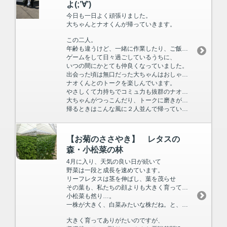
よ(;’∀’)
今日も一日よく頑張りました。
大ちゃんとナオくんが帰っていきます。
この二人。
年齢も違うけど、一緒に作業したり、ご飯を食べたり、
ゲームをして日々過ごしているうちに、
いつの間にかとても仲良くなっていました。
出会った頃は無口だった大ちゃんはおしゃべりになり、
ナオくんとのトークを楽しんでいます。
やさしくて力持ちでコミュ力も抜群のナオくんに、
大ちゃんがつっこんだり、トークに磨きがかかっています。
帰るときはこんな風に２人並んで帰っているんですよ。
【お菊のささやき】 レタスの
森・小松菜の林
4月に入り、天気の良い日が続いて
野菜は一段と成長を速めています。
リーフレタスは茎を伸ばし、葉を茂らせ
その葉も、私たちの顔よりも大きく育っています。
小松菜も然り…。
一株が大きく、白菜みたいな株だね。と、ヒロくんは笑います。
大きく育ってありがたいのですが、