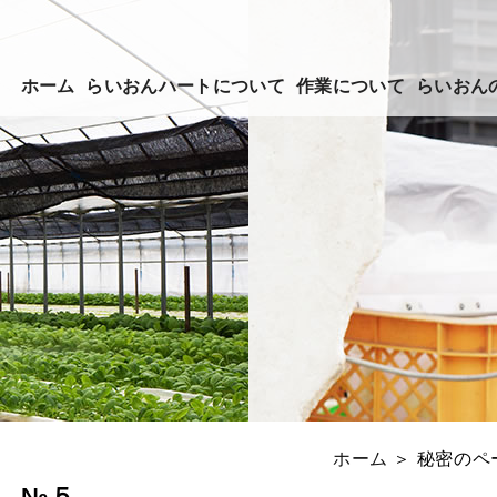
ホーム
らいおんハートについて
作業について
らいおん
ホーム
＞ 秘密のペ
会 №５