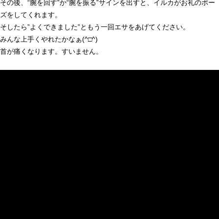
その後、“腕を回す”か“腕を振る”サインを出すと、イルカがお礼のポー
ズをしてくれます。
そしたら”よくできました”ともう一回エサをあげてください。
みんな上手くやれたかなぁ(^□^)
首が痛くなります。すいません。