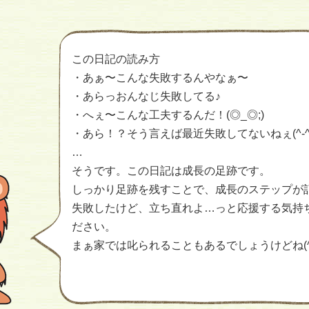
き
この日記の読み方
・あぁ〜こんな失敗するんやなぁ〜
・あらっおんなじ失敗してる♪
・へぇ〜こんな工夫するんだ！(◎_◎;)
・あら！？そう言えば最近失敗してないねぇ(^-^
…
そうです。この日記は成長の足跡です。
しっかり足跡を残すことで、成長のステップが
失敗したけど、立ち直れよ…っと応援する気持
ださい。
まぁ家では叱られることもあるでしょうけどね(^-^