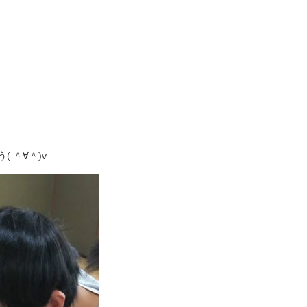
 ＾∀＾)v