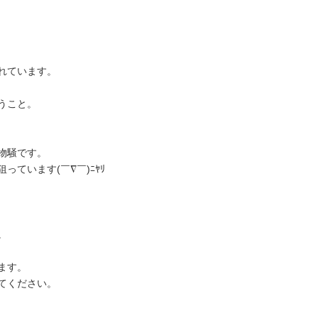
れています。
うこと。
物騒です。
ています(￣∇￣)ﾆﾔﾘ
。
ます。
てください。