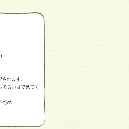
)
記されます。
ちで長い目で見てく
)ｱﾊﾊ