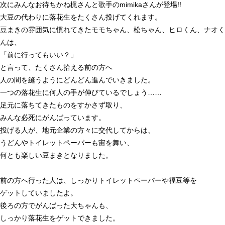
次にみんなお待ちかね梶さんと歌手の
mimika
さんが登場
!!
大豆の代わりに落花生をたくさん投げてくれます。
豆まきの雰囲気に慣れてきたモモちゃん、松ちゃん、ヒロくん、ナオく
んは、
「前に行ってもいい？」
と言って、たくさん拾える前の方へ
人の間を縫うようにどんどん進んでいきました。
一つの落花生に何人の手が伸びているでしょう……
足元に落ちてきたものをすかさず取り、
みんな必死にがんばっています。
投げる人が、地元企業の方々に交代してからは、
うどんやトイレットペーパーも宙を舞い、
何とも楽しい豆まきとなりました。
前の方へ行った人は、しっかりトイレットペーパーや福豆等を
ゲットしていましたよ。
後ろの方でがんばった大ちゃんも、
しっかり落花生をゲットできました。