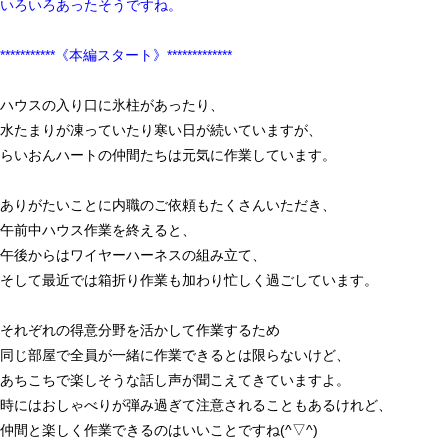
いろいろあったそうですね。
***********《本編スタート》*************
ハウスの入り口に氷柱があったり、
水たまりが凍っていたり寒い日が続いていますが、
らいおんハートの仲間たちは元気に作業しています。
ありがたいことに内職のご依頼もたくさんいただき、
午前中ハウス作業を終えると、
午後からはワイヤーハーネスの組み立て、
そして最近では箱折り作業も加わり忙しく過ごしています。
それぞれの得意分野を活かして作業するため
同じ部屋で全員が一緒に作業できるとは限らないけど、
あちこちで楽しそうな話し声が聞こえてきていますよ。
時にはおしゃべりが弾み過ぎて注意されることもあるけれど、
仲間と楽しく作業できるのはいいことですね
(^
▽
^)