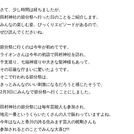
さて、少し時間は経ちましたが、
田村神社の節分祭へ行った日のことをご紹介します。
みんなの楽しむ姿、びっくりエピソードがあるので、
ぜひ読んでくださいね。
節分祭に行くのは今年が初めてです。
ライオンさんは今年の初詣で田村神社を訪れ、
干支巡り、七福神巡りや大きな龍神様もあって、
その荘厳な佇まいに驚いたようです。
そこで行われる節分祭は、
きっとみんなのいい刺激になるだろうと感じたそうで、
2
月
3
日にみんなで節分祭へ行くことにしました。
田村神社の節分祭には毎年芸能人も参加され、
地元一番というくらいたくさんの人で賑わっていますよね。
今年はなんと香川の誇る住みます芸人の梶剛さんも
参加されるとのことでみんな大喜び
!!