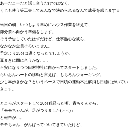
あーだこーだと話し合うだけではなく、
くじも使う等工夫してみんなで決められるなんて成長を感じます☆
当日の朝、いつもより早めにハウス作業を終えて、
節分祭へ向かう準備をします。
そう予告していたはずだけど、仕事熱心な彼ら、
なかなか全員そろいません。
予定より
15
分は遅くなったでしょうか。
豆まきに間に合うかな……
不安になりつつ田村神社に向かってスタートしました。
らいおんハートの移動と言えば、もちろんウォーキング。
少し早歩きかな？というペースで日頃の運動不足解消も目標に歩いてい
きます。
ところがスタートして
10
分程経った頃、青ちゃんから、
「モモちゃんが、足がつりました
(
＞＜
)
」
と報告が…。
モモちゃん、がんばってついてきていたけど、