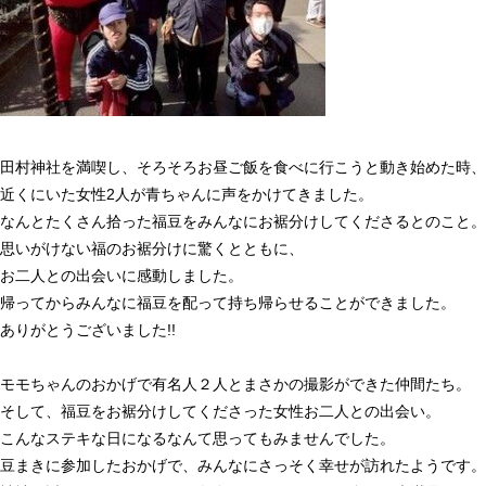
田村神社を満喫し、そろそろお昼ご飯を食べに行こうと動き始めた時、
近くにいた女性
2
人が青ちゃんに声をかけてきました。
なんとたくさん拾った福豆をみんなにお裾分けしてくださるとのこと。
思いがけない福のお裾分けに驚くとともに、
お二人との出会いに感動しました。
帰ってからみんなに福豆を配って持ち帰らせることができました。
ありがとうございました
!!
モモちゃんのおかげで有名人２人とまさかの撮影ができた仲間たち。
そして、福豆をお裾分けしてくださった女性お二人との出会い。
こんなステキな日になるなんて思ってもみませんでした。
豆まきに参加したおかげで、みんなにさっそく幸せが訪れたようです。