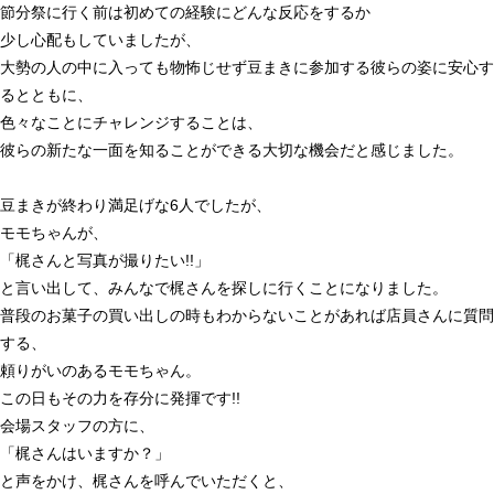
節分祭に行く前は初めての経験にどんな反応をするか
少し心配もしていましたが、
大勢の人の中に入っても物怖じせず豆まきに参加する彼らの姿に安心す
るとともに、
色々なことにチャレンジすることは、
彼らの新たな一面を知ることができる大切な機会だと感じました。
豆まきが終わり満足げな
6
人でしたが、
モモちゃんが、
「梶さんと写真が撮りたい
!!
」
と言い出して、みんなで梶さんを探しに行くことになりました。
普段のお菓子の買い出しの時もわからないことがあれば店員さんに質問
する、
頼りがいのあるモモちゃん。
この日もその力を存分に発揮です
!!
会場スタッフの方に、
「梶さんはいますか？」
と声をかけ、梶さんを呼んでいただくと、