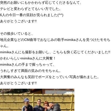
突然のお願いにもかかわらず応じてくださるなんて、
テレビと変わらずとてもいい方でした。
6
人の今日一番の笑顔が見られました
(^^)
ありがとうございます
!!
その後歩いていると、
地元企業などの
CM
曲等でおなじみの歌手
mimika
さんを見つけたモモち
ゃん。
mimika
さんにも撮影をお願いし、こちらも快く応じてくださいました
!!
かわいらしい
mimika
さんに大興奮！
mimika
さんの手まで握っちゃって、
うれしすぎて満面の笑みのモモちゃん。
大興奮のみんなも笑顔でポーズをとっていい写真が撮れました。
ありがとうございます
!!